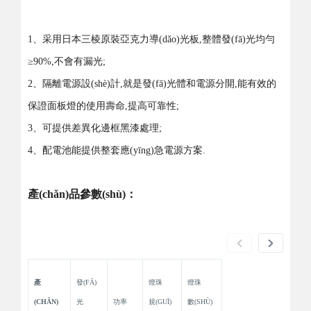
1、采用日本三棱原裝亞克力導(dǎo)光板,整體發(fā)光均勻
≥90%,不會有漏光;
2、隔離電源設(shè)計,就是發(fā)光體和電源分開,能有效的
保證面板燈的使用壽命,提高可靠性;
3、可提供差異化邊框黑漆處理;
4、配電池能提供整套應(yīng)急電源方案.
產(chǎn)品參數(shù)：
產
發(FĀ)
燈珠
燈珠
(CHǍN)
光
功率
規(GUĪ)
數(SHÙ)