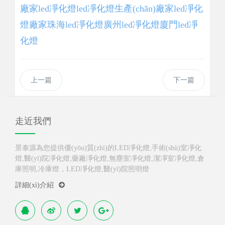
廠家
led凈化燈
led凈化燈生產(chǎn)廠家
led凈化
燈廠家
珠海led凈化燈
廣州led凈化燈
廈門led凈
化燈
上一篇
下一篇
走近我們
景泰源為您提供優(yōu)質(zhì)的LED凈化燈,手術(shù)室凈化
燈,醫(yī)院凈化燈,藥廠凈化燈,無塵室凈化燈,潔凈室凈化燈,倉
庫照明,冷庫燈，LED凈化燈,醫(yī)院照明燈
詳細(xì)介紹