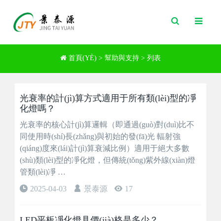
Toggle
Search
首頁(YÈ)
>
幫助與支持
> 列表
光衰率的計(jì)算方式適用于所有類(lèi)型的凈
化燈嗎？
光衰率的核心計(jì)算邏輯（即通過(guò)對(duì)比不
同使用時(shí)長(zhǎng)與初始的發(fā)光 輻射強
(qiáng)度來(lái)計(jì)算衰減比例）適用于絕大多數
(shù)類(lèi)型的凈化燈，但傳統(tǒng)紫外線(xiàn)燈
管類(lèi)凈 …
2025-04-03
景泰源
17
LED平板凈化燈具價(jià)格是多少？