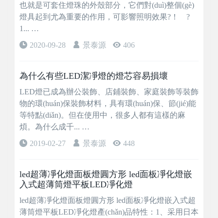
也就是可套住燈珠的外殼部分，它們對(duì)整個(gè)
燈具起到尤為重要的作用，可影響照明效果?！ ?
1... …
2020-09-28
景泰源
406
為什么有些LED潔凈燈的燈芯容易損壞
LED燈已成為辦公裝飾、店鋪裝飾、家庭裝飾等裝飾
物的環(huán)保裝飾材料，具有環(huán)保、節(jié)能
等特點(diǎn)。但在使用中，很多人都有這樣的麻
煩。為什么成千... …
2019-02-27
景泰源
448
led超薄凈化燈面板燈圓方形 led面板凈化燈嵌
入式超薄筒燈平板LED凈化燈
led超薄凈化燈面板燈圓方形 led面板凈化燈嵌入式超
薄筒燈平板LED凈化燈產(chǎn)品特性：1、采用日本