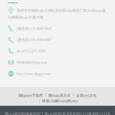
深圳市光明區(qū)玉塘紅星社區(qū)第四工業(yè)區(qū)第
九棟匯財(cái)大廈六樓
(楊先生)135 1060 9647
(景先生)135 1099 0967
86-0755-2371 3785
910802862@qq.com
http://www.ahqgjy.com
關(guān)于我們
聯(lián)系方式
企業(yè)文化
研發(fā)團(tuán)隊(duì)
醫(yī)療照明|藥廠照明|工業(yè)照明|潔凈室照明|LED潔凈燈|LED凈