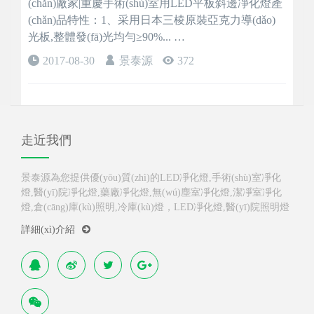
(chǎn)廠家|重慶手術(shù)室用LED平板斜邊凈化燈產
(chǎn)品特性：1、采用日本三棱原裝亞克力導(dǎo)
光板,整體發(fā)光均勻≥90%... …
2017-08-30
景泰源
372
走近我們
景泰源為您提供優(yōu)質(zhì)的LED凈化燈,手術(shù)室凈化
燈,醫(yī)院凈化燈,藥廠凈化燈,無(wú)塵室凈化燈,潔凈室凈化
燈,倉(cāng)庫(kù)照明,冷庫(kù)燈，LED凈化燈,醫(yī)院照明燈
詳細(xì)介紹