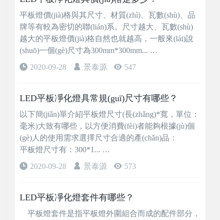
平板燈價(jià)格與其尺寸、材質(zhì)、瓦數(shù)、品
牌等有較為密切的聯(lián)系。尺寸越大、瓦數(shù)
越大的平板燈價(jià)格自然也就越高，一般來(lái)說
(shuō)一個(gè)尺寸為300mm*300mm... …
2020-09-28
景泰源
547
LED平板凈化燈具常規(guī)尺寸有哪些？
以下簡(jiǎn)單介紹平板燈尺寸(長(zhǎng)*寬，單位：
毫米)大致有哪些，以方便消費(fèi)者能夠根據(jù)個
(gè)人的使用需求選擇尺寸合適的產(chǎn)品：
平板燈尺寸有：300*1... …
2020-09-28
景泰源
573
LED平板凈化燈套件有哪些？
平板燈套件是指平板燈外圍組合而成的配件部分，