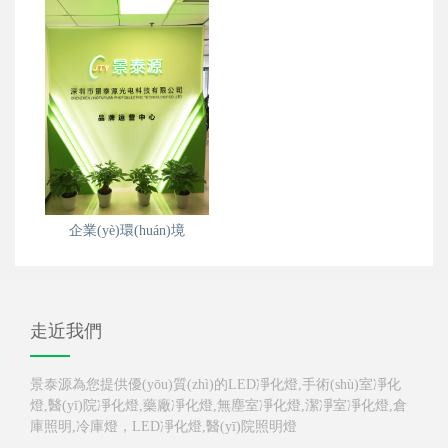
企業(yè)環(huán)境
走近我們
景泰源為您提供優(yōu)質(zhì)的LED凈化燈,手術(shù)室凈化
燈,醫(yī)院凈化燈,藥廠凈化燈,無塵室凈化燈,潔凈室凈化燈,倉
庫照明,冷庫燈，LED凈化燈,醫(yī)院照明燈