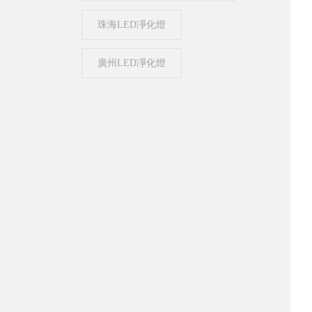
珠海LED凈化燈
廣州LED凈化燈