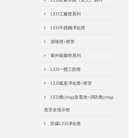
LED防紫外線（黃光）系列
LED工廠燈系列
LED不銹鋼凈化燈
淚珠燈+燈管
紫外殺菌燈系列
LED一體三防燈
LED弧形凈化燈+燈管
LED應(yīng)急電池+消防應(yīng)
急安全指示燈
防爆LED凈化燈