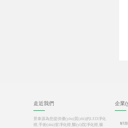
走近我們
企業(y
景泰源為您提供優(yōu)質(zhì)的LED凈化
燈,手術(shù)室凈化燈,醫(yī)院凈化燈,藥