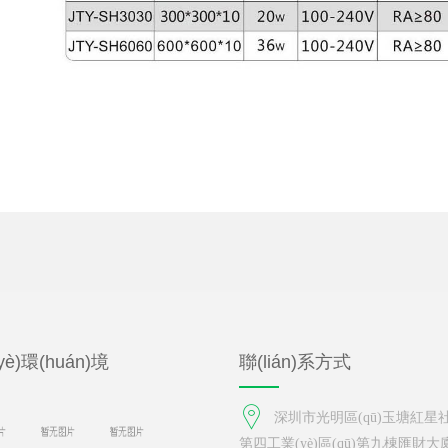
è)環(huán)境
聯(lián)系方式
深圳市光明區(qū)玉塘紅星社區
第四工業(yè)區(qū)第九棟匯財