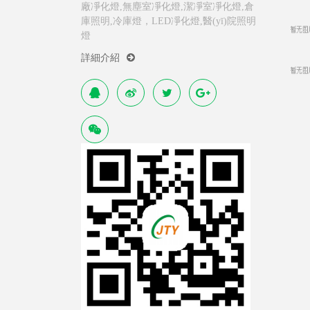
廠凈化燈,無塵室凈化燈,潔凈室凈化燈,倉
庫照明,冷庫燈，LED凈化燈,醫(yī)院照明
燈
詳細介紹