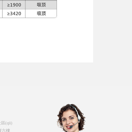
(qū)
大廈六樓