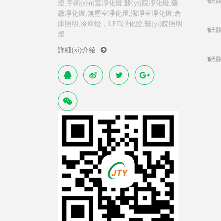
燈,手術(shù)室凈化燈,醫(yī)院凈化燈,藥
廠凈化燈,無塵室凈化燈,潔凈室凈化燈,倉
庫照明,冷庫燈，LED凈化燈,醫(yī)院照明
燈
詳細(xì)介紹