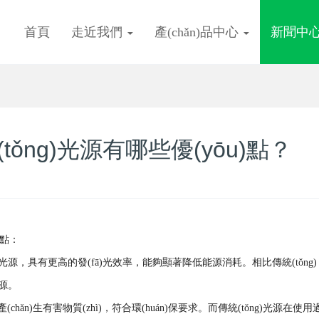
首頁
走近我們
產(chǎn)品中心
新聞中
ng)光源有哪些優(yōu)點？
)點：
為光源，具有更高的發(fā)光效率，能夠顯著降低能源消耗。相比傳統(tǒng)
。
ǎn)生有害物質(zhì)，符合環(huán)保要求。而傳統(tǒng)光源在使用