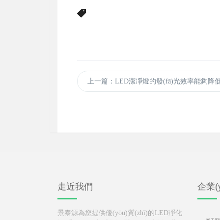
上一篇
：LED潔凈燈的發(fā)光效率能夠降低多少
走近我們
企業(y
景泰源為您提供優(yōu)質(zhì)的LED凈化