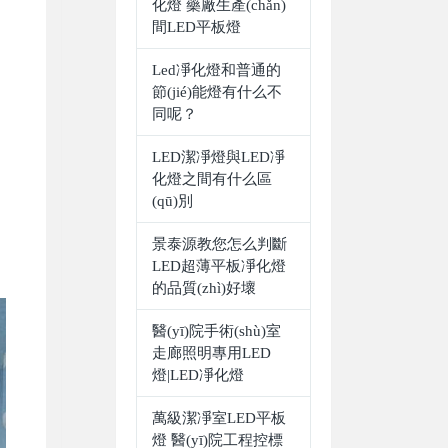
化燈 藥廠生產(chǎn)
間LED平板燈
Led凈化燈和普通的
節(jié)能燈有什么不
同呢？
LED潔凈燈與LED凈
化燈之間有什么區
(qū)別
景泰源教您怎么判斷
LED超薄平板凈化燈
的品質(zhì)好壞
醫(yī)院手術(shù)室
走廊照明專用LED
燈|LED凈化燈
萬級潔凈室LED平板
燈 醫(yī)院工程控標