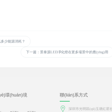
能源消耗？
下一篇
：景泰源LED凈化燈在更多場景中的應(yīng)用
è)環(huán)境
聯(lián)系方式
深圳市光明區(qū)玉塘紅星社區