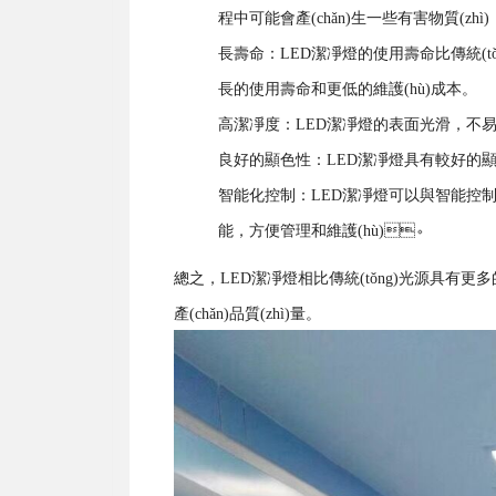
程中可能會產(chǎn)生一些有害物質(zhì)
長壽命：LED潔凈燈的使用壽命比傳統(tǒng)
長的使用壽命和更低的維護(hù)成本。
高潔凈度：LED潔凈燈的表面光滑，不易
良好的顯色性：LED潔凈燈具有較好的顯色
智能化控制：LED潔凈燈可以與智能控制系統(tǒn
能，方便管理和維護(hù)。
總之，LED潔凈燈相比傳統(tǒng)光源具有更多
產(chǎn)品質(zhì)量。