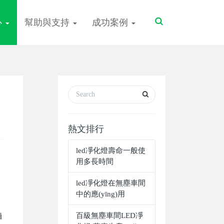
Toggle
心
幫助與支持
成功案例
Search
熱文排行
led凈化燈壽命一般使
用多長時間
led凈化燈在無塵車間
中的應(yīng)用
百級無塵車間LED凈
過