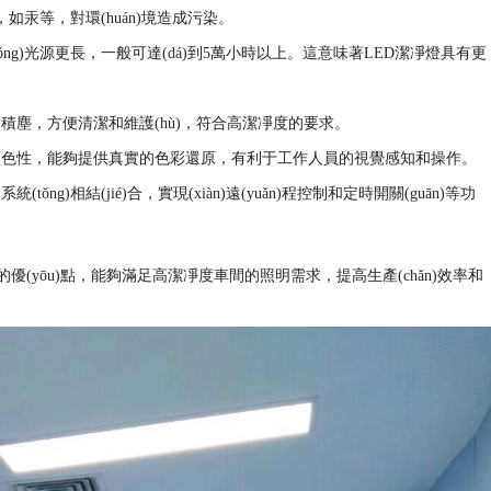
，如汞等，對環(huán)境造成污染。
光源更長，一般可達(dá)到5萬小時以上。這意味著LED潔凈燈具有更
積塵，方便清潔和維護(hù)，符合高潔凈度的要求。
性，能夠提供真實的色彩還原，有利于工作人員的視覺感知和操作。
g)相結(jié)合，實現(xiàn)遠(yuǎn)程控制和定時開關(guān)等功
的優(yōu)點，能夠滿足高潔凈度車間的照明需求，提高生產(chǎn)效率和